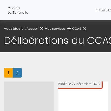
Ville de
VIE MUNI
La Sentinelle
Délibérations 
Vous êtes ici :
Accueil
Mes services
CCAS
Délibérations du CCA
Page
sur 2
Page
sur 2
1
2
Publié le 27 décembre 2023