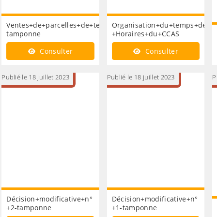
Ventes+de+parcelles+de+terrain+appartenant+au+CCAS-
Organisation+du+temps+de+tra
tamponne
+Horaires+du+CCAS
Consulter
Consulter
Publié le 18 juillet 2023
Publié le 18 juillet 2023
P
s+secours+alimentaires+mensuels+à+compter+du+1er+ju
Décision+modificative+n°
Décision+modificative+n°
M57
+2-tamponne
+1-tamponne