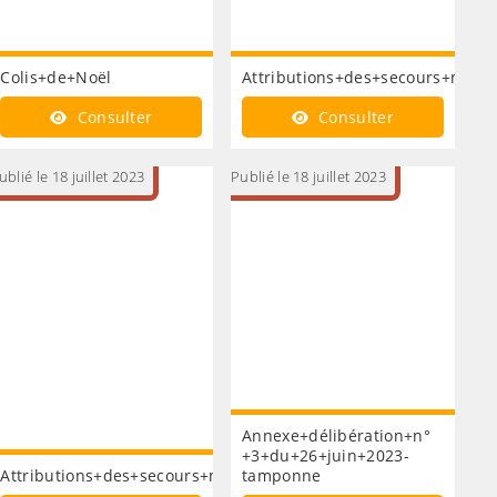
vail+-
Colis+de+Noël
Attributions+des+secours+mens
Consulter
Consulter
ublié le 18 juillet 2023
Publié le 18 juillet 2023
Annexe+délibération+n°
+3+du+26+juin+2023-
Attributions+des+secours+mensuels+aux+bénéficiaires+du+C.C
tamponne