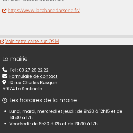
https://www.lacabanedarsene.fr/
(Cliquez sur l'image pour l'agrandir)
Evitez la carte interactive ci-après et aller au
Voir cette carte sur OSM
Informations de contact
La mairie
Tel : 03 27 28 22 22
Formulaire de contact
110 rue Charles Basquin
59174 La Sentinelle
Les horaires de la mairie
Lundi, mardi, mercredi et jeudi : de 8h30 à 12h15 et de
13h30 à 17h
Vendredi : de 8h30 à 12h et de 13h30 à 17h