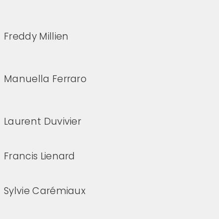
(Cliquez sur l'image pour l'agrandir)
Freddy Millien
(Cliquez sur l'image pour l'agrandir)
Manuella Ferraro
(Cliquez sur l'image pour l'agrandir)
Laurent Duvivier
Francis Lienard
Sylvie Carémiaux