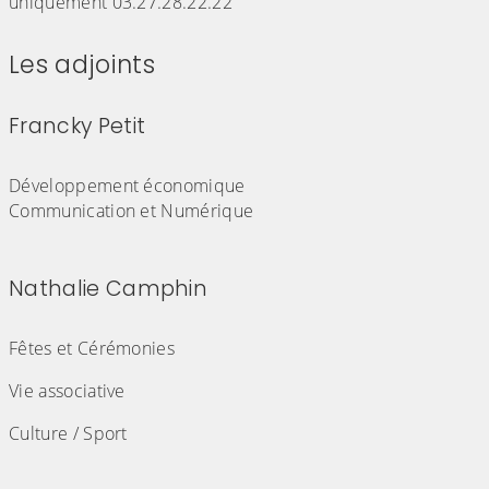
uniquement 03.27.28.22.22
Les adjoints
Francky Petit
(Cliquez sur l'image pour l'agrandir)
Développement économique
Communication et Numérique
Nathalie Camphin
(Cliquez sur l'image pour l'agrandir)
Fêtes et Cérémonies
Vie associative
Culture / Sport