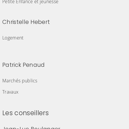
Petite Enfance et jeunesse
Christelle Hebert
(Cliquez sur l'image pour l'agrandir)
Logement
Patrick Penaud
(Cliquez sur l'image pour l'agrandir)
Marchés publics
Travaux
Les conseillers