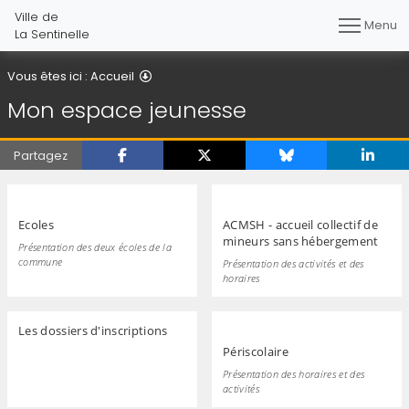
Ville de
Menu
La Sentinelle
Mon espace jeunesse
Vous êtes ici :
Accueil
Mon espace jeunesse
Partagez
Ecoles
ACMSH - accueil collectif de
mineurs sans hébergement
Présentation des deux écoles de la
commune
Présentation des activités et des
horaires
Les dossiers d'inscriptions
Périscolaire
Présentation des horaires et des
activités