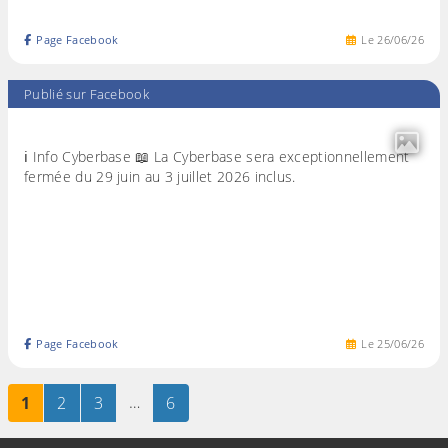
Page Facebook
Le
26
/
06
/
26
Publié sur Facebook
ℹ️ Info Cyberbase 📖 La Cyberbase sera exceptionnellement
fermée du 29 juin au 3 juillet 2026 inclus.
Page Facebook
Le
25
/
06
/
26
Page
sur 6
Page
sur 6
Page
sur 6
…
Page
sur 6
1
2
3
6