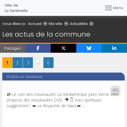
Ville de
Menu
La Sentinelle
Les actus de la 
Vous êtes ici :
Accueil
Ma ville
Actualités
Les actus de la commune
Partagez
Page
sur 6
Page
sur 6
Page
sur 6
…
Page
sur 6
1
2
3
6
Publié sur Facebook
💿 Le coin des nouveautés La médiathèque Jules Verne vous
propose des nouveautés DVD. 🎥 👇 Voici quelques
suggestions ! ➡️ Le Royaume de Naya ➡️ …