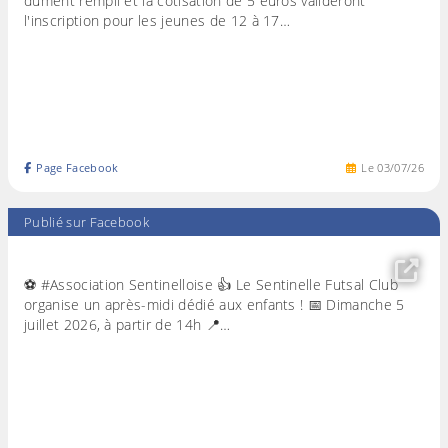
dûment rempli et la cotisation de 5 euros valideront
l'inscription pour les jeunes de 12 à 17…
Page Facebook
Le
03
/
07
/
26
Publié sur Facebook
⚽ #Association Sentinelloise 👍 Le Sentinelle Futsal Club
organise un après-midi dédié aux enfants ! 📅 Dimanche 5
juillet 2026, à partir de 14h 📍…