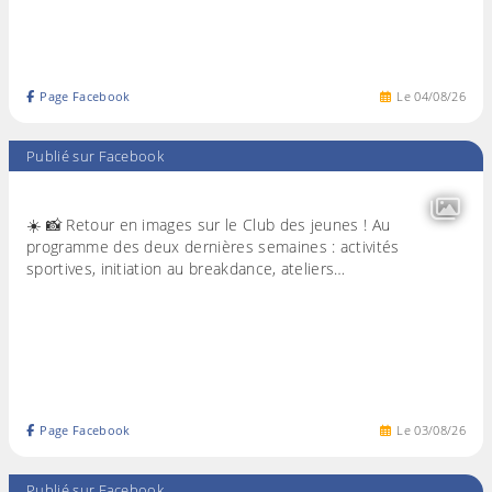
Page Facebook
Le
04
/
08
/
26
Publié sur Facebook
☀️ 📸 Retour en images sur le Club des jeunes ! Au
programme des deux dernières semaines : activités
sportives, initiation au breakdance, ateliers…
Page Facebook
Le
03
/
08
/
26
Publié sur Facebook