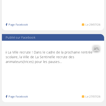
Page Facebook
Le
29
/
07
/
26
Publié sur Facebook
ℹ️ La Ville recrute ! Dans le cadre de la prochaine rentrée
scolaire, la Ville de La Sentinelle recrute des
animateurs(trices) pour les pauses…
Page Facebook
Le
27
/
07
/
26