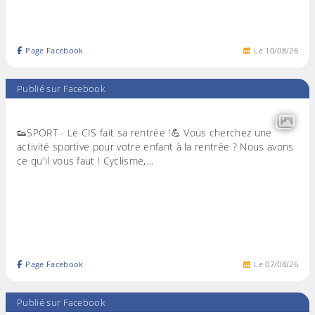
Page Facebook
Le
10
/
08
/
26
Publié sur Facebook
👟SPORT - Le CIS fait sa rentrée !💪 Vous cherchez une
activité sportive pour votre enfant à la rentrée ? Nous avons
ce qu'il vous faut ! Cyclisme,…
Page Facebook
Le
07
/
08
/
26
Publié sur Facebook